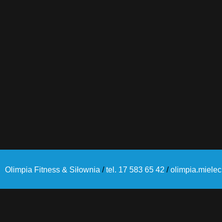
Olimpia Fitness & Siłownia
/
tel. 17 583 65 42
/
olimpia.miele