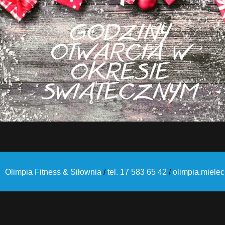
Olimpia Fitness & Siłownia
/
tel. 17 583 65 42
/
olimpia.miele